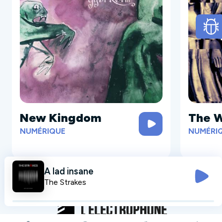
New Kingdom
The W
NUMÉRIQUE
NUMÉRI
A lad insane
The Strakes