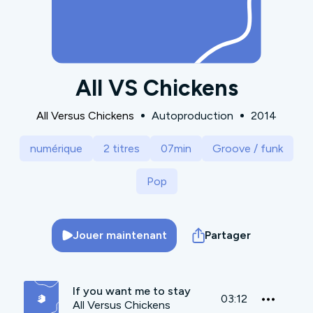
All VS Chickens
All Versus Chickens
Autoproduction
2014
numérique
2 titres
07min
Groove / funk
Pop
Jouer maintenant
Partager
If you want me to stay
03:12
All Versus Chickens