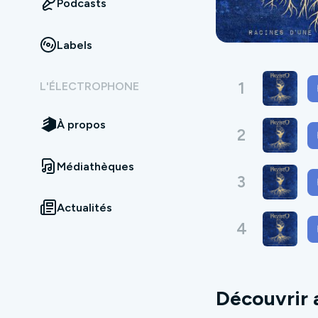
Podcasts
Labels
1
L'ÉLECTROPHONE
À propos
2
Médiathèques
3
Actualités
4
Découvrir 