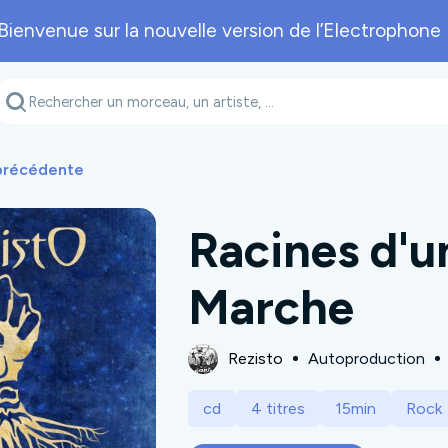
Bienvenue sur la nouvelle version de l’Electrophone 
Genre musical
Département
A
 précédente
Racines d'u
Marche
Rezisto
Autoproduction
cd
4 titres
15min
Rock