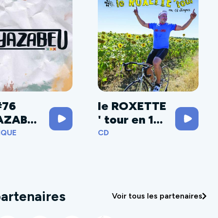
#76
le ROXETTE
AZABE
' tour en 18
étapes
IQUE
CD
artenaires
Voir tous les partenaires