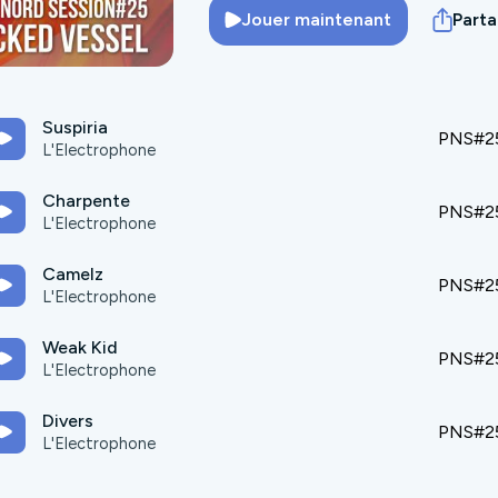
Jouer maintenant
Part
Suspiria
PNS#25
L'Electrophone
Charpente
PNS#25
L'Electrophone
Camelz
PNS#25
L'Electrophone
Weak Kid
PNS#25
L'Electrophone
Divers
PNS#25
L'Electrophone