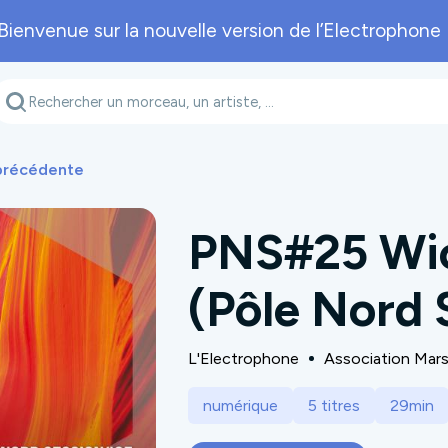
Bienvenue sur la nouvelle version de l’Electrophone 
Genre musical
Département
A
 précédente
PNS#25 Wic
(Pôle Nord 
L'Electrophone
Association Mar
numérique
5 titres
29min