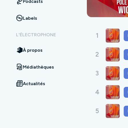
Podcasts
Labels
1
L'ÉLECTROPHONE
À propos
2
Médiathèques
3
Actualités
4
5