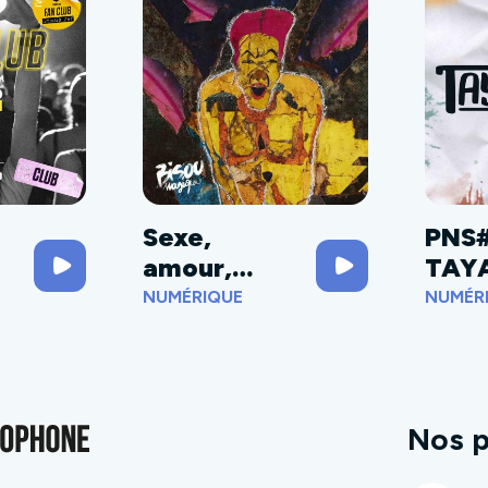
Sexe,
PNS
amour,
TAY
meurtres et
U
NUMÉRIQUE
NUMÉR
poésie
Nos p