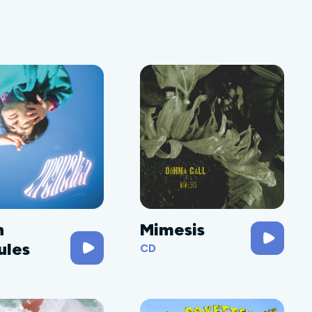
h
Mimesis
ules
CD