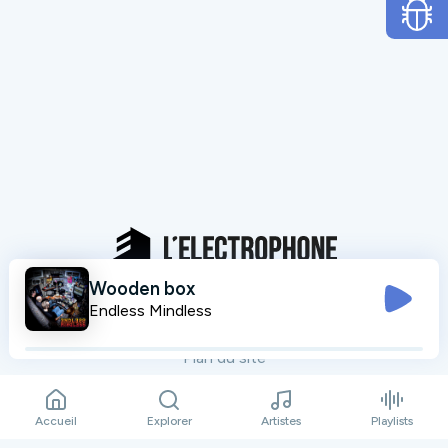
Wooden box
Mentions légales
Endless Mindless
Données personnelles
Plan du site
Contact
Accueil
Explorer
Artistes
Playlists