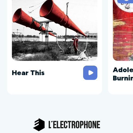
Adole
Hear This
Burni
SPLIT