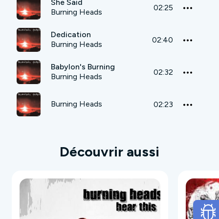
She Said
02:25
Burning Heads
Dedication
02:40
Burning Heads
Babylon's Burning
02:32
Burning Heads
Burning Heads
02:23
Découvrir aussi