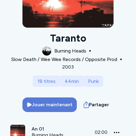
Taranto
Burning Heads
Slow Death / Wee Wee Records / Opposite Prod
2003
18 titres
44min
Punk
Jouer maintenant
Partager
An 01
02:00
Burning Heads