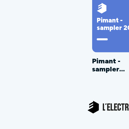
Pimant -
sampler 2
Pimant -
sampler
2011