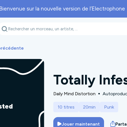
Bienvenue sur la nouvelle version de l’Electrophone 
Genre musical
Département
A
 précédente
Totally Infe
Daily Mind Distortion
Autoproduc
ested
10 titres
20min
Punk
Jouer maintenant
Part