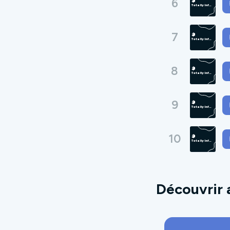
6
7
8
9
10
Découvrir 