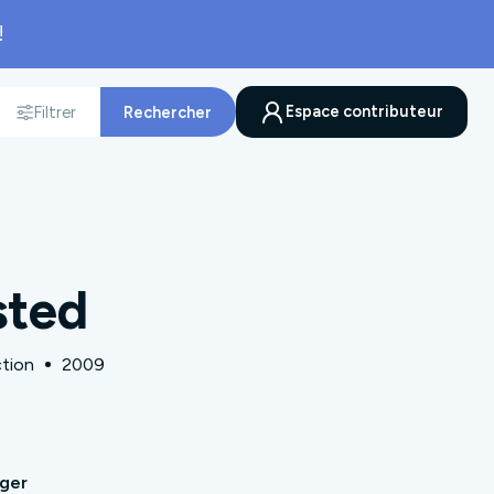
!
Espace contributeur
Filtrer
Rechercher
nnée
sted
tion
2009
ager