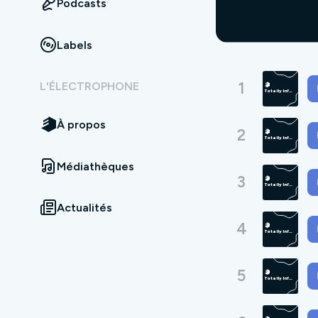
Podcasts
Labels
1
L'ÉLECTROPHONE
À propos
2
Médiathèques
3
Actualités
4
5