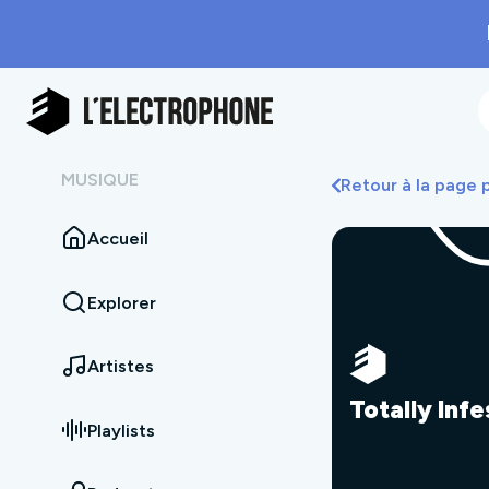
MUSIQUE
Retour à la page
Accueil
Explorer
Artistes
Totally Inf
Playlists