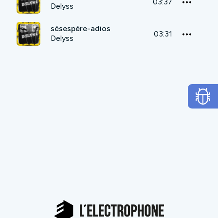
03:37
Delyss
sésespère-adios
03:31
Delyss