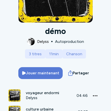
démo
Delyss
Autoproduction
3 titres
11min
Chanson
Jouer maintenant
Partager
voyageur endormi
04:46
Delyss
culture urbaine