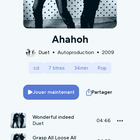
Ahahoh
Duet
Autoproduction
2009
cd
7 titres
34min
Pop
Jouer maintenant
Partager
Wonderful indeed
04:46
Duet
Grasp All Loose All