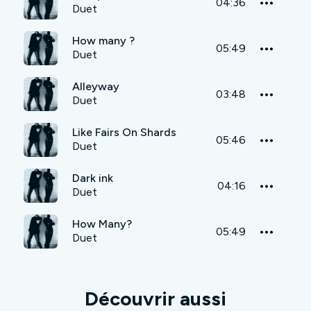
04:36
Duet
How many ?
05:49
Duet
Alleyway
03:48
Duet
Like Fairs On Shards
05:46
Duet
Dark ink
04:16
Duet
How Many?
05:49
Duet
Découvrir aussi