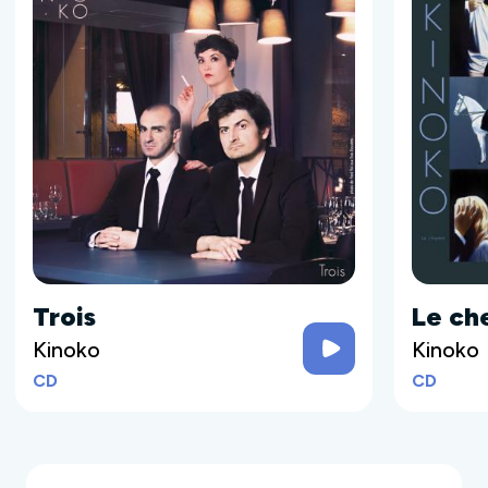
Trois
Le ch
Kinoko
Kinoko
CD
CD