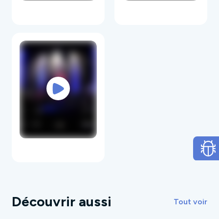
indépendant, Erik Arnaud.
C'est en 2013 que KINOKO se démasque
véritablement en sortant un second EP,
bizarrement intitulé
Trois.
Leurs investigations
entraînent les artistes, et leur équipe, à découvrir
un son nouveau, subtile mélange des influences
et langues de chacun. Un son sensuel, énergique
et gonflé aux imaginaires mutliples de cette
équipe foutraque et diablement attachante...
Découvrir aussi
Tout voir