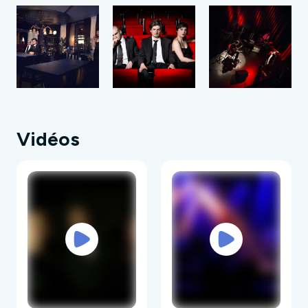
Un guitariste parisien, l'élégant Ashod Torossian
(adepte des techniques de flamenco, fan de
spiritualité indienne et de culture japonaise) est
dépêché sur les lieux par son frère, le grand
plasticien Sato (alias Stéphane Torossian), pour
résoudre ce problème intolérable. Avec le
soutien du multi-instrumentiste local, Sylvain
Joubert, Ashod tente de révéler au grand jour les
Vidéos
talents et les sombres secrets de la jeune
femme en fondant en 2010 le groupe de
chanson KINOKO.
Une première enquête approfondie permet au
groupe de sortir en 2012 l'EP
Le chemin,
avec
l'appui de l'agence pour la chanson de la région
Centre qu'on ne présente plus, les Bains-
Douches de Lignières. Ils s'adjoignent les
services d'un fin limier du son, le très