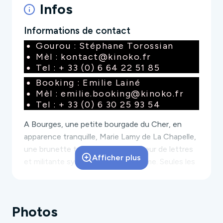
Infos
Informations de contact
Gourou : Stéphane Torossian
Mèl : kontact@kinoko.fr
Tel : + 33 (0) 6 64 22 51 85
Booking : Emilie Lainé
Mèl : emilie.booking@kinoko.fr
Tel : + 33 (0) 6 30 25 93 54
A Bourges, une petite bourgade du Cher, en
apparence tranquille, Marie Lamy de La Chapelle,
une brunette trentenaire, professeur de lettres
Afficher plus
et militante syndicale, s'ennuie ferme. Seules les
séries télévisées, et notamment le fameux
Twin
peaks
de David Lynch, la sortent de son
inquiétante léthargie.
Photos