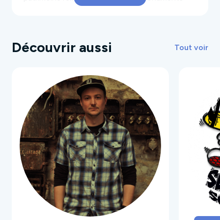
historiques, sites naturels, ou encore galeries
d'art. Titulaire d'un Master spécialisé dans la
valorisation du Patrimoine, il cherche à mettre en
Découvrir aussi
exergue certains monuments via sa musique, ce
Tout voir
qui amène un public nouveau à (re)découvrir des
sites connus ou qui méritent de l'être. Sa
musique s'adapte au lieu qui l'accueille en
incorporant dans ses sets des sons se
rapportant à l'activité ou à l'histoire du site. Il a
déjà collaboré à la valorisation de certains lieux
culturels : le centre d'art contemporain de La
Chapelle à Clairefontaine (78), l'église de
Marville-Moutiers-Brûlé (28) ou encore la
Médiathèque des Mureaux (78). Relayés sur les
réseaux sociaux en faisant une captation du
concert sous différents angles (et même parfois
avec drone!) ces lieux culturels et artistiques
augmentent leur visibilité d'une manière originale