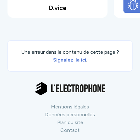
et très actuelle. Son style est très éclectique :
D.vice
électro minimaliste, voire abstraite pour des
musées ou centres d'art contemporains, Deep
House ou Tech House pour des espaces plus
grands ou en extérieur, l'artiste s'adapte à la
demande des organisateurs et au public visé.
Une erreur dans le contenu de cette page ?
Signalez-la ici
.
Mentions légales
Données personnelles
Plan du site
Contact