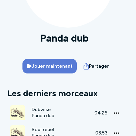
Panda dub
Jouer maintenant
Partager
Les derniers morceaux
Dubwise
04:26
Panda dub
Soul rebel
03:53
Panda dub