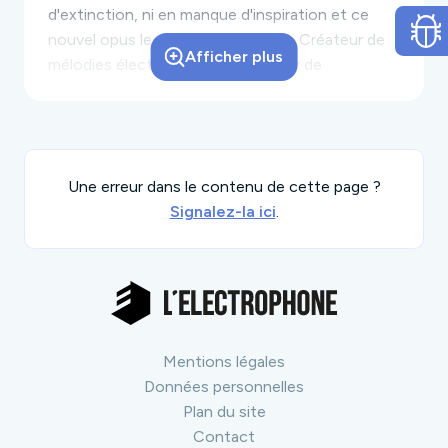
d'extinction, ni en manque d'inspiration et ce
nouvel opus le prouve totalement. Créateur de
Afficher plus
mélodies électroniques, instigateur de
rythmiques robustes, formidable agenceur de
samples éthnos, le
Panda
signe de la pointe
émoussée de son bamboo chacunes de ses dix
pistes. La patte du Panda est bicolore, tout
Une erreur dans le contenu de cette page ?
comme son pelage, tout comme son son. C'est
Signalez-la ici
.
cette dualité qui tiraille le Panda et qui sied si
bien au Dub ; un univers manichéen au cœur
duquel s'entrechoquent désirs revendicateurs et
volonté de plénitude. On y retrouve sont goût
prononcé pour le stepper, sa passion dévouée
pour les voix orientales et instruments du monde
Mentions légales
ainsi que son inébranlable empathie pour
Données personnelles
l'auditoire "affamé". En effet, le Panda sait
Plan du site
comment nous séduire, il devance nos émotions
Contact
et nous sert sur un plateau d'argent chaque