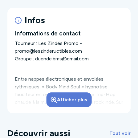
Infos
Informations de contact
Tourneur : Les Zindés Promo -
promo@leszindeructibles.com
Groupe : duende.bms@gmail.com
Entre nappes électroniques et envolées
rythmiques, « Body Mind Soul » hypnotise
l'auditeur en oscillant d'une musique Trip-Hop
Afficher plus
chaude à la musique progressive du rock indé. Sur
scène, accompagnés d'un batteur, les trois
musiciens triturent les sons pour créer une
ambiance prenante, un voyage poétique et
Découvrir aussi
mélodique dont on ne ressort pas indemne.
Tout voir