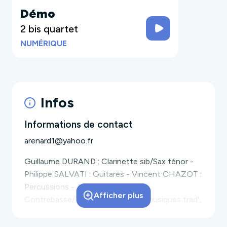
Démo
2 bis quartet
NUMÉRIQUE
Infos
Informations de contact
arenard1@yahoo.fr
Guillaume DURAND : Clarinette sib/Sax ténor -
Philippe SALVATI : Guitares - Vincent CHAZOT :
Percussions - Adrien RENARD :
Afficher plus
Contrebasse/Tuba mélanges des musiques trad',
afro et improvisées.