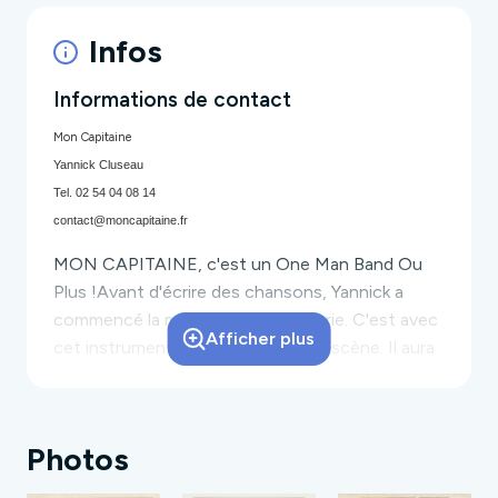
Infos
Informations de contact
Mon Capitaine
Yannick Cluseau
Tel. 02 54 04 08 14
contact@moncapitaine.fr
MON CAPITAINE
, c'est un One Man Band Ou
Plus !Avant d'écrire des chansons, Yannick a
commencé la musique par la batterie. C'est avec
Afficher plus
cet instrument qu'il a pris goût à la scène. Il aura
fallu quelques années, de nombreux concerts
dans des groupes très différents (rock, jazz,
chanson, etc) avant qu'il se décide à jouer plus
Photos
sérieusement de la guitare, à écrire ses premières
chansons et à chanter hors de la douche.C'est