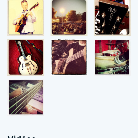
avec Duo Tamba qu'il joue pendant 4 ans ses
chansons. Plus de 150 concerts, radios, tv, et de
nombreuses expériences positives.Pour faire
face à toutes les situations et après avoir
inventé l'eau chaude, c'est en 2013 qu'il inaugure
son nouveau concept, le : OMBOP (One Man
Band Ou Plus), avec son projet : MON
CAPITAINELa démarche artistique de Mon
Capitaine est modeste, elle favorise le naturel et
les sons acoustiques. Les chansons douces
sont brutes et les titres plus vifs restent dociles.