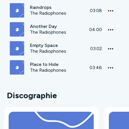
Raindrops
03:08
The Radiophones
Another Day
04:00
The Radiophones
Empty Space
03:02
The Radiophones
Place to Hide
03:46
The Radiophones
Discographie