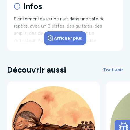
Infos
S'enfermer toute une nuit dans une salle de
répète, avec un 8 pistes, des guitares, des
amplis, des claviers, une batterie, et un
Afficher plus
ordinateur. Poser une voix sur une suite
d'accords, l'arranger, et tenter de composer la
pop song parfaite. Voilà le passe temps favori
des Radiophones. Formés début 2009, ces cinq
Découvrir aussi
tourangeaux, passionnés de pop et de rock
Tout voir
anglo-saxon, ont sillonné durant les trois
dernières années les salles de concert et les
festivals régionaux, avant de faire leurs preuves
dans certains lieux mythiques de la capitale
(Cabaret Sauvage, Divan du Monde, Gibus, etc...)
Leur son est ancré dans la tradition d'un certain
songwriting britpop propre aux groupes d'outre-
manche d'hier et d'aujourd'hui, et leur volonté