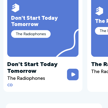
Don't Start Today
The 
Tomorrow
The 
The Radiophones
Don't Start Today
The R
Tomorrow
The Ra
The Radiophones
CD