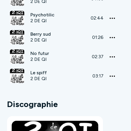
2 DE QI
Psychotilic
02:44
2 DE QI
Berry sud
01:26
2 DE QI
No futur
02:37
2 DE QI
Le spiff
03:17
2 DE QI
Discographie