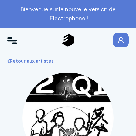
Bienvenue sur la nouvelle version de
l’Electrophone !
Retour aux artistes