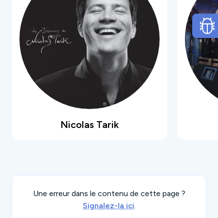
version organique et incarnée de ses morceaux
aux rythmes et mélodies résolument pop.
Leur nouveau titre « Personne ne m’aime », mixé
par Yuuki Matthews (The Shins, Sufjan Stevens),
sort à l’occasion du Printemps de Bourges et
annonce la sortie de leur prochain EP prévue
pour 2026.
Nicolas Tarik
Une erreur dans le contenu de cette page ?
Signalez-la ici
.