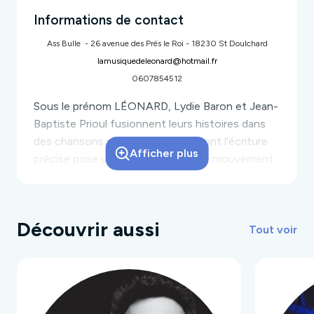
Informations de contact
Ass Bulle - 26 avenue des Prés le Roi - 18230 St Doulchard
lamusiquedeleonard@hotmail.fr
0607854512
Sous le prénom LÉONARD, Lydie Baron et Jean-
Baptiste Prioul fusionnent leurs histoires dans
des chansons pop et poétiques dont l’écriture
Afficher plus
précise pose un regard lucide sur le mouvement
des sentiments.
Avec 3 EPs et 2 albums produits par : Johan
Ledoux (Blankass), Florent Marchet et Géraldine
Découvrir aussi
Capart (Dominique A), LÉONARD affirme son
Tout voir
identité singulière, élégante et lumineuse.
Pensé comme un dialogue à deux, le projet
prend toute son ampleur sur scène où le duo
s’entoure de musiciens pour déployer une