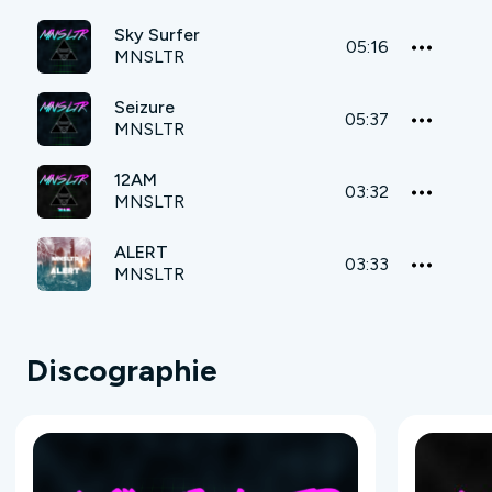
Sky Surfer
05:16
MNSLTR
Seizure
05:37
MNSLTR
12AM
03:32
MNSLTR
ALERT
03:33
MNSLTR
Discographie