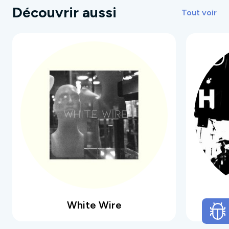
Découvrir aussi
Emile Louisarmstrong : Chanteur guitariste
Tout voir
Yasser Arafatboyslim : Bassiste
Claude Françoicorbier : Moissonneur batteur
White Wire