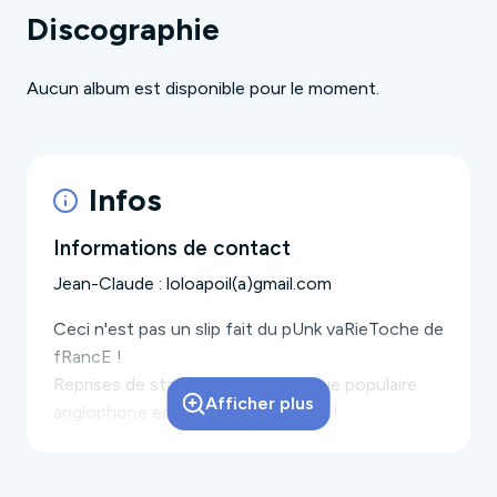
Discographie
Aucun album est disponible pour le moment.
Infos
Informations de contact
Jean-Claude : loloapoil(a)gmail.com
Ceci n'est pas un slip fait du
pUnk vaRieToche de
fRancE
!
Reprises de standards de la musique populaire
Afficher plus
anglophone en français et en punk !
Guy Georgebrassens : Chanteur guitariste
Jean-Claude Kilyminogue : Chanteur guitariste