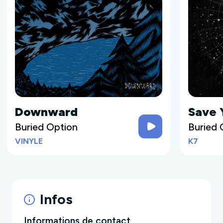
Downward
Save 
Buried Option
Buried 
VINYLE
K7
Infos
Informations de contact