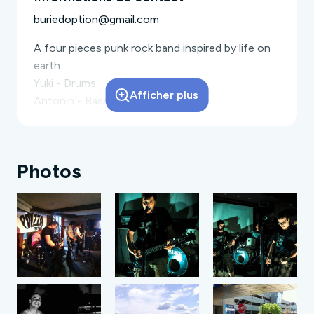
buriedoption@gmail.com
A four pieces punk rock band inspired by life on
earth.
Yuki - Drums
Afficher plus
Antonin - Bass
Seb - Guitar
Thomas - Guitar & Vocals
Photos