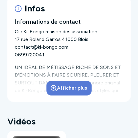
Infos
Informations de contact
Cie Ki-Bongo maison des association
17 rue Roland Garros 41000 Blois
contact@ki-bongo.com
0699720041
UN IDÉAL DE MÉTISSAGE RICHE DE SONS ET
D'ÉMOTIONS À FAIRE SOURIRE, PLEURER ET
SURTOUT DANSER !!!
L'univers sonore original
Afficher plus
de Ki-Bongo est marqué par tous les styles qui
ont jalonné le parcours du chanteur et
percussioniste Christian Kibongui Saminou
(soukouss, coupé-décalé, folklore afro-
Vidéos
colombien, ragga, rock, raï, reggae...).
Le mélange
malicieux des instruments traditionnels (voix,
percussions, flûtes, conques, cuivres) et