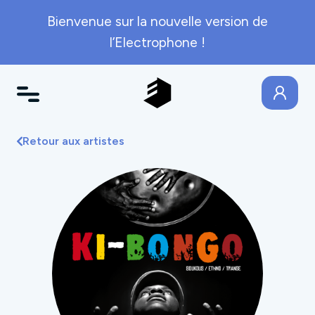
Bienvenue sur la nouvelle version de
l’Electrophone !
Retour aux artistes