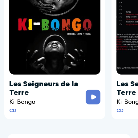
Les Seigneurs de la
Les S
Terre
Terre
Ki-Bongo
Ki-Bon
CD
CD