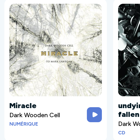
Miracle
undyin
falle
Dark Wooden Cell
Dark W
NUMÉRIQUE
CD