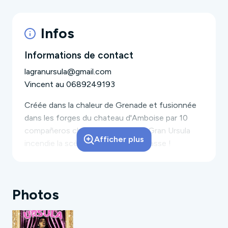
Infos
Informations de contact
lagranursula@gmail.com
Vincent au 0689249193
Créée dans la chaleur de Grenade et fusionnée
dans les forges du chateau d'Amboise par 10
compañeros chauffés à blanc, La Gran Ursula
Afficher plus
incendie la scène partout où elle passe !
Sa cumbia, enflamme les rythmes balkaniques, le
chaloupé raggae ou le flow hip-hop pour les
rendre encore plus dansant.
Photos
Les classiques de la cumbia se mêlent aux
compositions inspirées, dans un set bien dosé
entre explosions rythmiques et douceurs