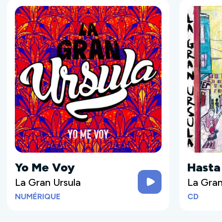
Yo Me Voy
Hasta 
La Gran Ursula
La Gran
NUMÉRIQUE
CD