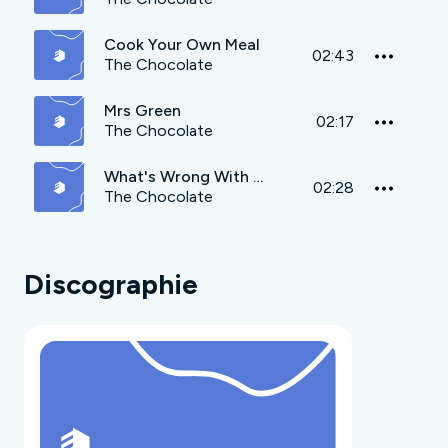
Cook Your Own Meal
02:43
The Chocolate
Mrs Green
02:17
The Chocolate
What's Wrong With Me
02:28
The Chocolate
Discographie