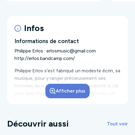
Infos
Informations de contact
Philippe Erlos : erlosmusic@gmail.com
http://erlos.bandcamp.com/
Philippe Erlos s’est fabriqué un modeste écrin, sa
musique, pour y ranger précieusement ses
histoires de la vie. Mais il en donne volonté la clé
Afficher plus
pour que chacun y pioche un bout de vécu, un
semblant de pareil, un sentiment égal... Inspiré
d’une certaine scène française incarnée par
Dominique A, Miossec ou Biolay, Erlos va à
Découvrir aussi
l’essentiel. A l’amour. A la vie. Aux ratés. Aux
Tout voir
promesses. Les mots se glissent dans chacun de