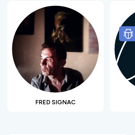
nos pores pour faire transpirer les ambiguités de
l’âme humaine. Faussement tristes, lucides mais
légères à la fois, souvent ironiques, ses
chansons sont autant de piqûres en quête de
seconde chance que de rêves éveillés.
C’est à trois qu’Erlos tisse aujourd’hui ses
morceaux en live. A la construction initiale
guitare
acoustique, boîte à rythme et machines,
deux musiciens apportent le souffle de leurs
propres influences
pour repousser les frontières
du style. Soudainement, l’âme noisy d’Alex
s’immisce dans l’équation. Elle étend ses nappes,
imprègne tour à tour les ambiances électro d’un
clavier ou les effets d’une guitare, épure
FRED SIGNAC
subtilement les arrangements et peut même
faire rugir une disto sur un ukulélé... Alors que la
voix aux notes plus folk, parfois aériennes de
Juliette souligne doucement le timbre grave et