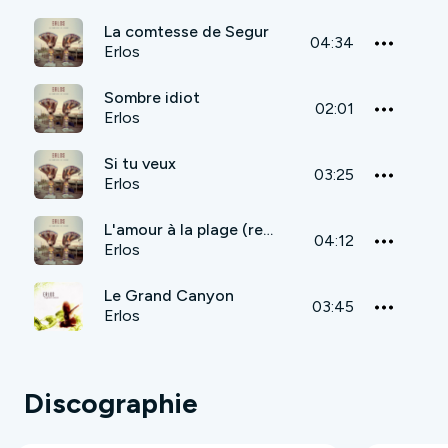
La comtesse de Segur
04:34
Erlos
Sombre idiot
02:01
Erlos
Si tu veux
03:25
Erlos
L'amour à la plage (reprise Niagara)
04:12
Erlos
Le Grand Canyon
03:45
Erlos
Discographie