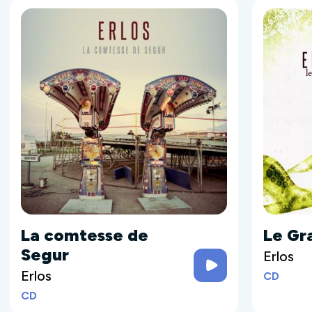
La comtesse de
Le Gr
Segur
Erlos
Erlos
CD
CD