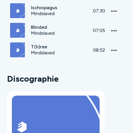
Ischiopagus
07:30
Mindslaved
Blinded
07:05
Mindslaved
T(h)ree
08:52
Mindslaved
Discographie