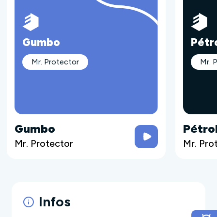
Gumbo
Pétr
Mr. Protector
Mr. 
Gumbo
Pétro
Mr. Protector
Mr. Pro
Infos