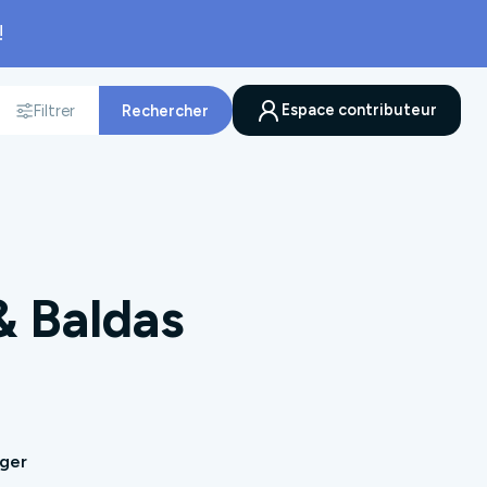
!
Espace contributeur
Filtrer
Rechercher
nnée
& Baldas
ager