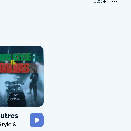
03:34
autres
Papa Style & Baldas