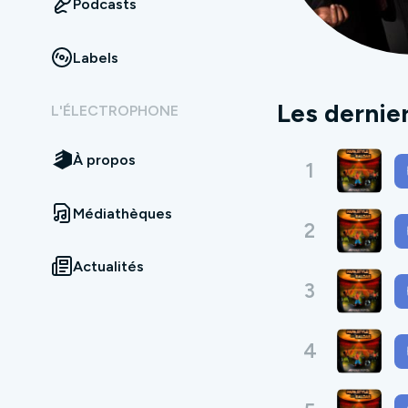
Podcasts
Labels
Les dernie
L'ÉLECTROPHONE
À propos
1
Médiathèques
2
Actualités
3
4