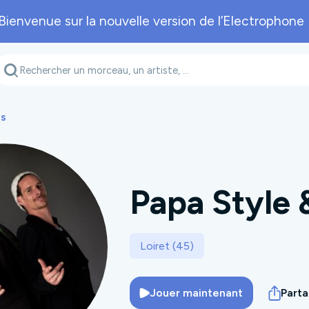
Bienvenue sur la nouvelle version de l’Electrophone 
Genre musical
Département
A
es
Papa Style 
Loiret (45)
Jouer maintenant
Part