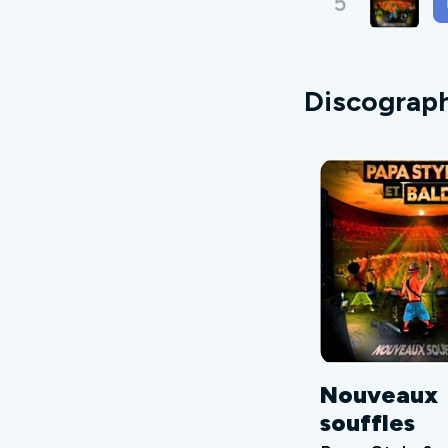
5
Discograp
Nouveaux
souffles