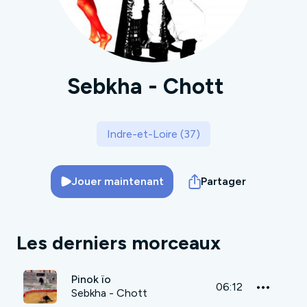
Sebkha - Chott
Indre-et-Loire (37)
Jouer maintenant
Partager
Les derniers morceaux
Pinok ïo
06:12
Sebkha - Chott