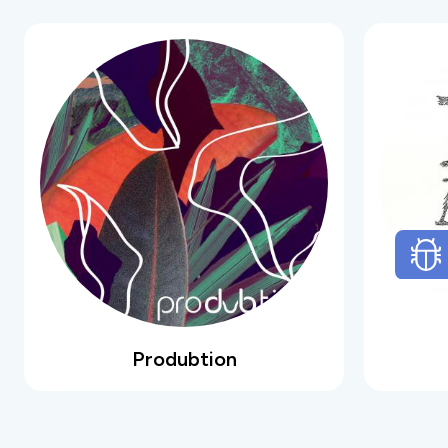
synthèse subtile et puissante d’un long
cheminement artistique qui prend sa source aux
origines de la Force. Très jeune, son oreille
développe un sens esthétique aigu en se
soumettant à une longue pratique du piano qui
participe de toute évidence à la qualité de son
travail de producteur. Mais Pavlov incarne avant
tout une Création brute et nonchalante sans
cesse réinventée. L’austérité des gammes de
conservatoire lui a servi à révéler peu à peu sa
vérité musicale, une vérité assénée le poing
serré, gantée de paterns qui fusent à la vitesse
de l’éclair et qui vous arrivent toujours en pleine
face. Un live à tomber par terre, un K.O sonore.
Et quand on ferme les yeux en écoutant du
Produbtion
Pavlov, on voit du rouge et du noir avant de voir
des étoiles. On ressent une énergie que l’on
devine connectée à ses tripes et à sa part