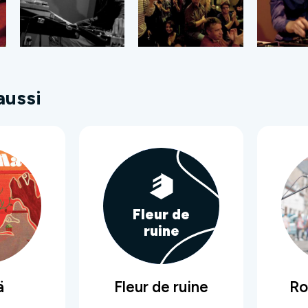
aussi
Fleur de
ruine
ä
Fleur de ruine
Ro