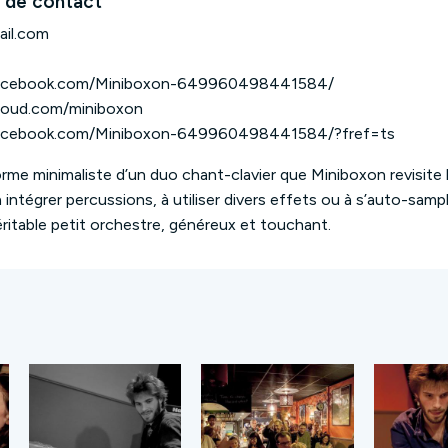
 de contact
il.com
facebook.com/Miniboxon-649960498441584/
loud.com/miniboxon
acebook.com/Miniboxon-649960498441584/?fref=ts
orme minimaliste d’un duo chant-clavier que Miniboxon revisite 
 intégrer percussions, à utiliser divers effets ou à s’auto-sampl
ritable petit orchestre, généreux et touchant.