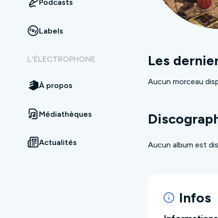
Podcasts
Labels
Les dernie
L'ÉLECTROPHONE
Aucun morceau disp
À propos
Médiathèques
Discograp
Actualités
Aucun album est dis
Infos