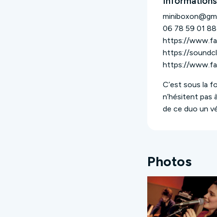
Informations
miniboxon@gma
06 78 59 01 88
https://www.
https://soundc
https://www.f
C’est sous la f
n’hésitent pas à
de ce duo un vé
Photos