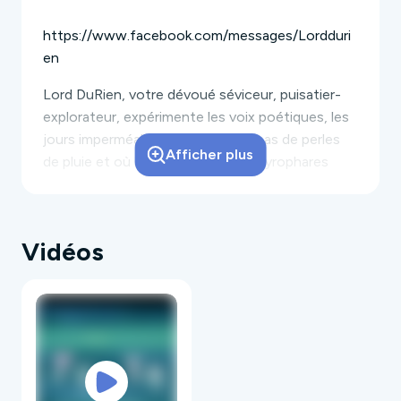
https://www.facebook.com/messages/Lordduri
en
L
ord DuRien,
votre dévoué séviceur, puisatier-
explorateur, expérimente les voix poétiques, les
jours imperméables où il ne pleut pas de perles
Afficher plus
de pluie et où les sirènes et leurs gyrophares
s'exercent aux chants électromagnétiques.
Vidéos