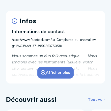
Infos
Informations de contact
https://www.facebook.com/La-Complainte-du-chamallow-
grill%C3%A9-371395026375058/
Nous sommes un
duo folk acoustique
...
Nous
jonglons avec les instruments (
ukulélé
,
violon
alto
,
guitare jumbo
&
basse fretless
)...
Nous
Afficher plus
cultivons les
harmonies vocales
dans la tradition
de Simon & Garfunkel ou des Beach Boys, pour
ne citer qu'eux.
Découvrir aussi
LA COMPLAINTE DU CHAMALLOW GRILLÉ vous
Tout voir
propose de partager son énergie communicative