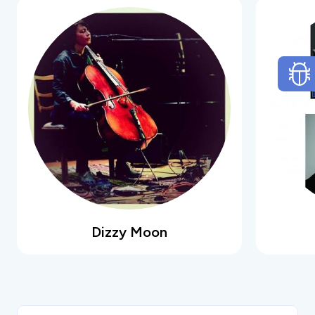
autour de reprises variées,
et souvent
injustement méconnues
, issues des
répertoires
folk, pop, rock
, country, gospel...
Quand vous aurez goûté aux versions du
Chamallow, vous y reviendrez.... Le Chamallow
est un exhausteur de goût !
Dizzy Moon