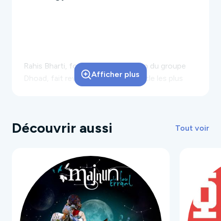
Rahis Bharti, fondateur et musicien du groupe
Afficher plus
Dhoad, fait revivre dans ce spectacle
les plus
grandes heures de l’époque des Maharajas.
Sur les traces des artistes qui se produisaient
dans les palais prestigieux, la formation Dhoad
Découvrir aussi
s’est agrandie pour faire renaître l’énergie et la
Tout voir
virtuosité d’une
tradition millénaire.
Sous
l’impulsion de Rahis Bharti, son leader
charismatique, un passé resplendissant ressurgit
dans une
profusion de rythmes et de couleurs.
DHOAD Ambassadeurs de la culture du
Rajasthan à travers le monde, les Dhoad ont
donné plus de 1100 spectacles dans près de 95