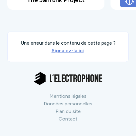
The Jahfunk Project
variées telles que : Death From Above, Royal
Blood, Them Crooked Vulture, Foo Fighters,
Mutiny On The Bounty, Grosse Boutique, Rage
Against the Machine etc…
Une erreur dans le contenu de cette page ?
Signalez-la ici
.
Mentions légales
Données personnelles
Plan du site
Contact