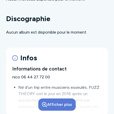
Discographie
Aucun album est disponible pour le moment.
Infos
Informations de contact
nico 06 44 27 72 00
Né d’un trip entre musiciens esseulés,
FUZZ
THEORY
voit le jour en 2016 après un
accouchement sans douleur, calmé par
Afficher plus
quelques dizaines de décibels et rasades de
bières, le tout au fond d’une magnifique cave