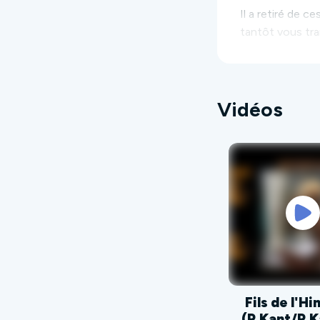
Il a retiré de c
tantôt vous tra
Formats spectac
Vidéos
Fils de l'H
(R.Kant/R.