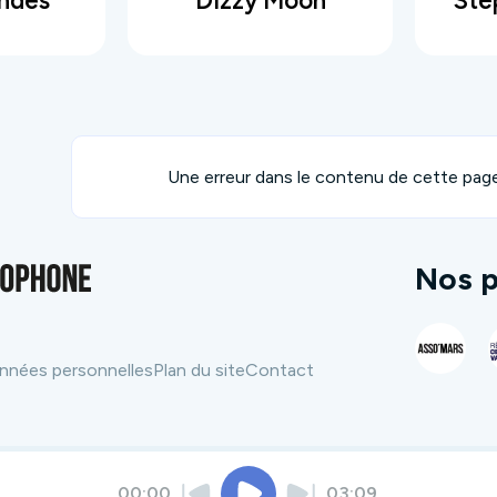
ondes
Dizzy Moon
Une erreur dans le contenu de cette pag
Nos p
nnées personnelles
Plan du site
Contact
00:00
03:09