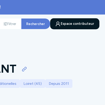
!
Espace contributeur
Filtrer
Rechercher
nnée
ANT
itionelles
Loiret (45)
Depuis 2011