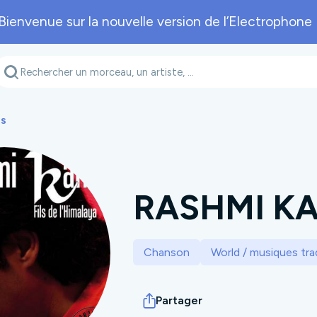
Bienvenue sur la nouvelle version de l’Electrophone 
Genre musical
Département
A
es
RASHMI K
Chanson
World / musiques trad
Partager