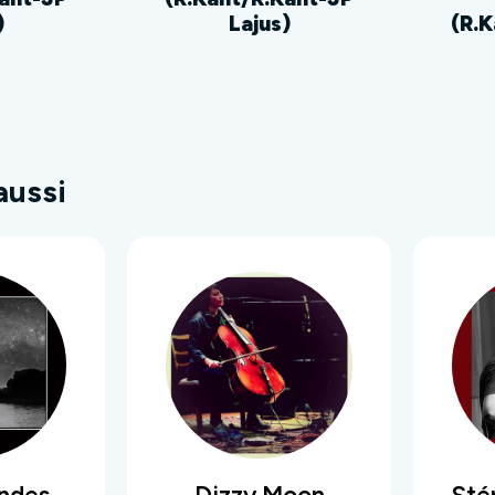
)
Lajus)
(R.
aussi