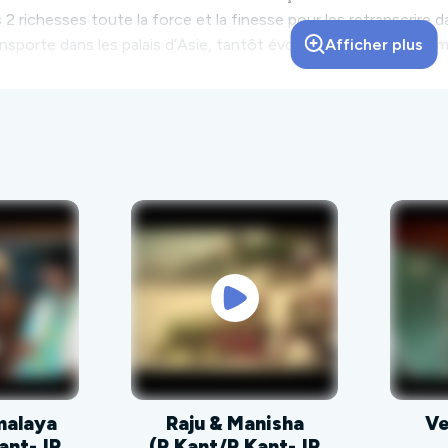
es 2 richesses toute la force et la finesse pour les retranscrir
nsporte dans les palais d’Asie, tantôt évoque la pop culture am
Afficher plus
les : Partir en Inde (Quartet)/Trio acoustique/Duo pour concer
imalaya
Raju & Manisha
Ve
Kant-JP
(R.Kant/R.Kant-JP