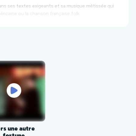
e dans ses textes exigeants et sa musique métissée qui
éricaine ou la chanson française folk.
t à domicile.
rs une autre
fortune