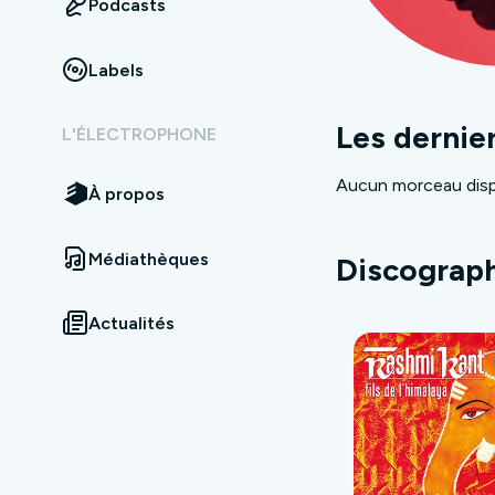
Podcasts
Labels
Les dernie
L'ÉLECTROPHONE
Aucun morceau disp
À propos
Médiathèques
Discograp
Actualités