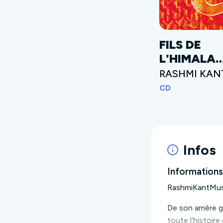
FILS DE
L'HIMALAY
A
RASHMI KAN
CD
Infos
Informations
RashmiKantMusi
De son arrière 
toute l’histoire