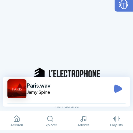
Paris.wav
Mentions légales
Jamy Spine
Données personnelles
Plan du site
Contact
Accueil
Explorer
Artistes
Playlists