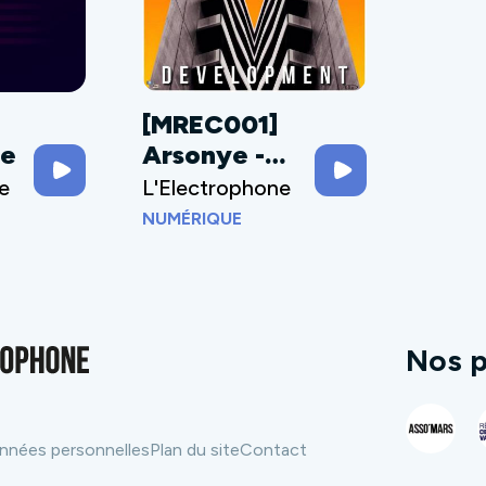
]
[MREC001]
te
Arsonye -
Developme
e
L'Electrophone
nt
NUMÉRIQUE
Nos p
nnées personnelles
Plan du site
Contact