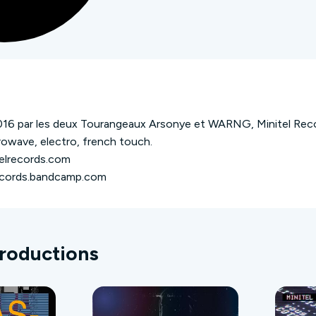
16 par les deux Tourangeaux Arsonye et WARNG, Minitel Recor
rowave, electro, french touch.
elrecords.com
ecords.bandcamp.com
d.com/minitelrecords
com/minitelrecords
telrecords
initelrecords
productions