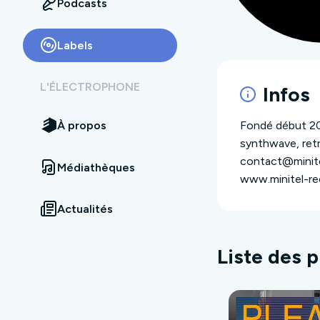
Podcasts
Labels
L'ÉLECTROPHONE
Infos
Fondé début 20
À propos
synthwave, ret
contact@minit
Médiathèques
www.minitel-r
www.soundclou
Actualités
www.facebook.
Twitter : @mini
Instagram : @m
Liste des 