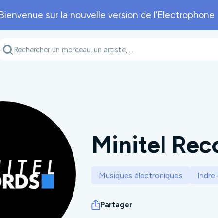
Bienvenue sur la nouvelle version de l’Electrophone 
Genre musical
Département
A
Minitel Rec
Musiques électroniques
Indre-
Partager