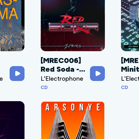
]
[MREC006]
[MR
Red Soda -
Minit
a
Waves
Reco
e
L'Electrophone
L'Ele
Samp
CD
CD
001