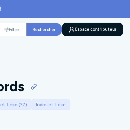
!
Espace contributeur
Filtrer
Rechercher
nnée
ords
et-Loire (37)
Indre-et-Loire