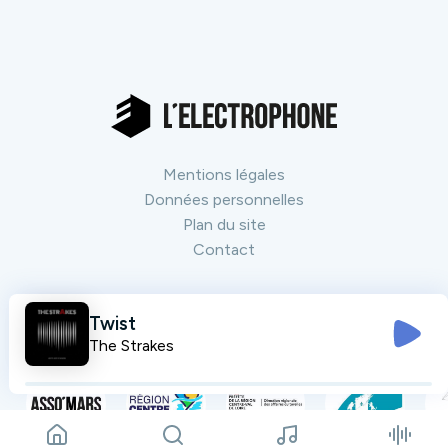
Mentions légales
Données personnelles
Plan du site
Contact
Nos partenaires
Twist
Tout voir
The Strakes