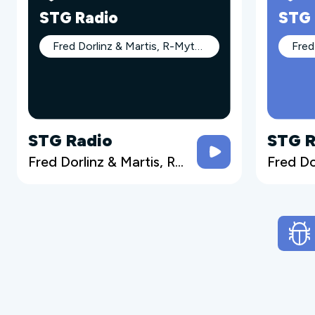
STG Radio
STG 
Fred Dorlinz & Martis, R-Mythe (Jean Jean) et Trublion / Martis
STG Radio
STG R
Fred Dorlinz & Martis, R-Mythe (Jean Jean) et Trublion / Martis