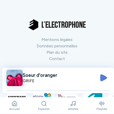
Mentions légales
Données personnelles
Plan du site
Contact
Soeur d'oranger
Nos partenaires
Tout voir
GRIFE
Accueil
Explorer
Artistes
Playlists