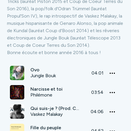
Tricks
(lauréat Piston 2015 et Coup de Coeur Terres du
Son 2016), la pop/folk d'
Odran Trümmel
(lauréat
Propul'Son IV), le rap introspectif de
Vaskez Malakay
, la
musique hispanisante de
Genaro Alonso
, la pop animale
de
Kundal
(lauréat Coup d'Boost 2014) et les rêveries
électroniques de
Jungle Bouk
(lauréat Télescope 2013
et Coup de Coeur Terres du Son 2014).
Bonne écoute et bonne année 2016 à tous !
Ovo
04:01
Jungle Bouk
Narcisse et toi
03:54
Philémone
Qui suis-je ? (Prod. Cardiak)
04:06
Vaskez Malakay
Fille du peuple
04:52