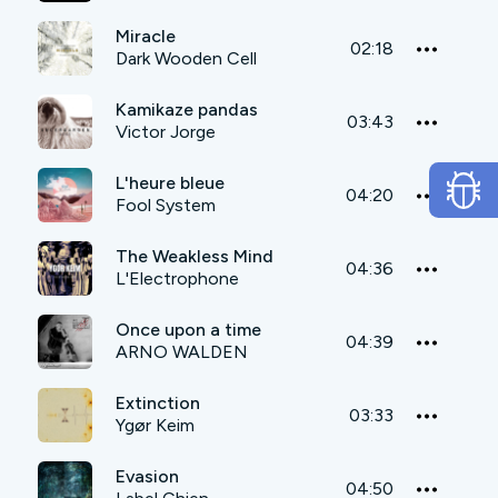
Miracle
02:18
Dark Wooden Cell
Kamikaze pandas
03:43
Victor Jorge
L'heure bleue
04:20
Fool System
The Weakless Mind
04:36
L'Electrophone
Once upon a time
04:39
ARNO WALDEN
Extinction
03:33
Ygør Keim
Evasion
04:50