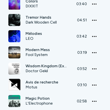
Colors
03:40
DIXXIT
Tremor Hands
04:51
Dark Wooden Cell
Mélodies
03:42
LEO
Modern Mess
03:19
Fool System
Wisdom Kingdom (Extended)
03:52
Doctor Gekil
Avis de recherche
03:10
Motus
Magic Potion
02:58
L'Electrophone