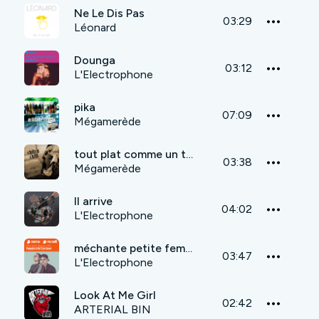
Ne Le Dis Pas
03:29
Léonard
Dounga
03:12
L'Electrophone
pika
07:09
Mégamerède
tout plat comme un turbot
03:38
Mégamerède
Il arrive
04:02
L'Electrophone
méchante petite femme
03:47
L'Electrophone
Look At Me Girl
02:42
ARTERIAL BIN