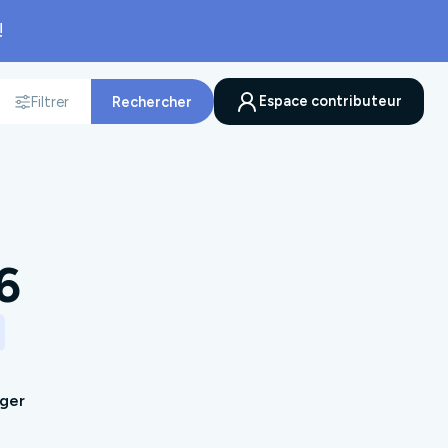
!
Espace contributeur
Filtrer
Rechercher
nnée
6
ager