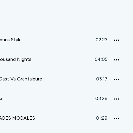
punk Style
02:23
ousand Nights
04:05
Gast Va Grantaleure
03:17
i
03:26
)ADES MODALES
01:29