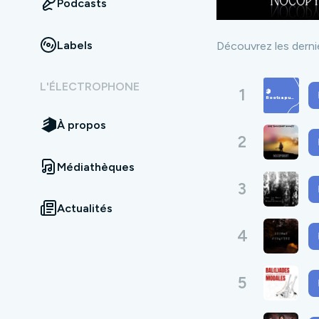
Podcasts
Labels
Découvrez les dernie
L'ÉLECTROPHONE
1
À propos
2
Médiathèques
3
Actualités
4
5