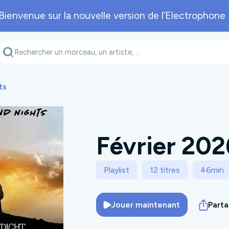
Bienvenue sur la nouvelle version de l’Electrophone 
Genre musical
Département
A
ts
Février 202
Playlist
12 titres
46min
Jouer maintenant
Part