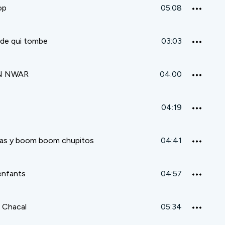
op
05:08
de qui tombe
03:03
N NWAR
04:00
04:19
ras y boom boom chupitos
04:41
enfants
04:57
 Chacal
05:34